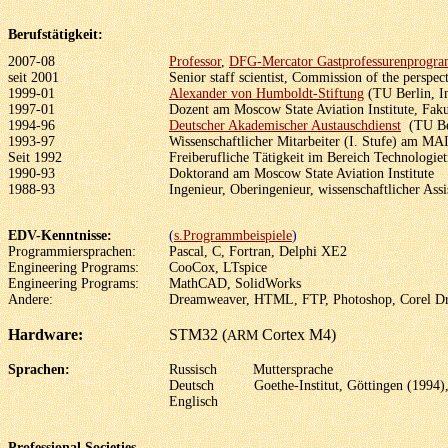
Berufstätigkeit:
2007-08
Professor
,
DFG-Mercator Gastprofessurenprogr
seit 2001
Senior staff scientist, Commission of the perspec
1999-01
Alexander von Humboldt-Stiftung
(TU Berlin, In
1997-01
Dozent am Moscow State Aviation Institute, Faku
1994-96
Deutscher Akademischer Austauschdienst
(TU Ber
1993-97
Wissenschaftlicher Mitarbeiter (I. Stufe) am MAI
Seit 1992
Freiberufliche Tätigkeit im Bereich Technologiet
1990-93
Doktorand am Moscow State Aviation Institute
1988-93
Ingenieur, Oberingenieur, wissenschaftlicher As
EDV-Kenntnisse:
(
s.Programmbeispiele
)
Programmiersprachen:
Pascal, C, Fortran, Delphi XE2
Engineering Programs:
CooCox, LTspice
Engineering Programs:
MathCAD, SolidWorks
Andere:
Dreamweaver, HTML, FTP, Photoshop, Corel Dr
Hardware:
STM32 (
Cortex M4)
ARM
Sprachen:
Russisch Muttersprache
Deutsch Goethe-Institut, Göttingen (1994), 
Englisch
Professional Societies