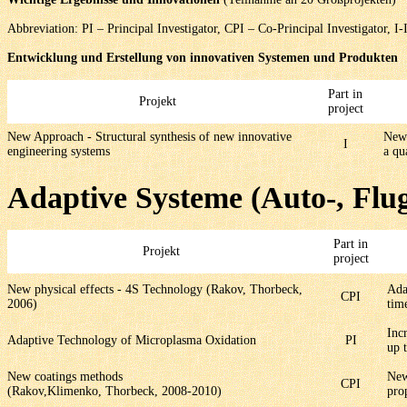
Abbreviation: PI – Principal Investigator, CPI – Co-Principal Investigator, I
Entwicklung und Erstellung von innovativen Systemen und Produkten
Part in
Projekt
project
New Approach - Structural synthesis of new innovative
New 
I
engineering systems
a qu
Adaptive Systeme (Auto-, Flu
Part in
Projekt
project
New physical effects - 4S Technology (Rakov, Thorbeck,
Ada
CPI
2006)
tim
Inc
Adaptive Technology of Microplasma Oxidation
PI
up 
New coatings methods
New
CPI
(Rakov,Klimenko, Thorbeck, 2008-2010)
pro