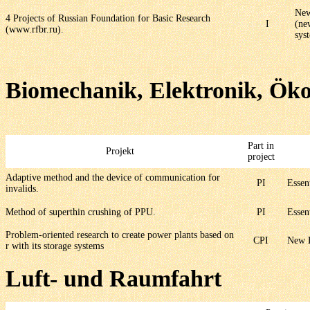
New
4 Projects of Russian Foundation for Basic Research
I
(ne
(www.rfbr.ru).
sys
Biomechanik, Elektronik, Öko
Part in
Projekt
project
Adaptive method and the device of communication for
PI
Essen
invalids.
Method of superthin crushing of PPU.
PI
Essen
Problem-oriented research to create power plants based on
CPI
New 
r with its storage systems
Luft- und Raumfahrt