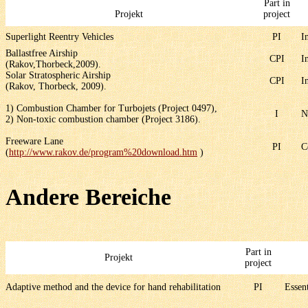
Part in
Projekt
project
Superlight Reentry Vehicles
PI
I
Ballastfree Airship
CPI
I
(Rakov,Thorbeck,2009).
Solar Stratospheric Airship
CPI
I
(Rakov, Thorbeck, 2009).
1) Combustion Chamber for Turbojets (Project 0497),
I
N
2) Non-toxic combustion chamber (Project 3186).
Freeware Lane
PI
C
(
http://www.rakov.de/program%20download.htm
)
Andere Bereiche
Part in
Projekt
project
Adaptive method and the device for hand rehabilitation
PI
Essen