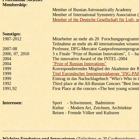
Membership:
Member of Russian Astronautically Academy
Member of International Symmetry Association 
Member of the Deutsche Gesellschaft für Luft- u
Sonstiges:
1987-2012
Mitarbeiter an mehr als 20 Forschungsprogramme
Teilnahme an mehr als 40 internationalen wissen
2007-08
Professor, DFG-Mercator Gastprofessurenprogram
2006, 07, 2010
3 x Finale "Prize of Russian Innovations”, 1 – ha
2004
The innovative Award of the INTEL-2004
2004
"Prize of Russian Innovations"
1999
Korrespondierendes Mitglied der Akademie der R
1999
Titel Europäischer Ingenieurpädagoge "ING-P
1999
Eintrag in das Nachschlagebuch “Who's Who in t
1992
Third place at the All-Russian Concurs “Best In
1991,92
First Place at the concurs «The best young scien
Interessen:
Sport - Schwimmen, Badminton
Kultur - Modern Art, Zeichnen, Architektur
Reisen - Fremde Völker und Kulturen
Wichtige Ergebnisse und Innovationen
(Teilnahme an 20 Großprojekten)