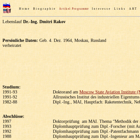
Home
Biographie
Artikel
Programme
Interesse
Links
ART
Lebenslauf
Dr.-Ing. Dmitri Rakov
Persönliche Daten:
Geb. 4. Dez. 1964, Moskau, Russland
verheiratet
Studium:
1991-93
Doktorand am
Moscow State Aviation Institute (
1991-92
Allrussisches Institut des industriellen Eigentum
1982-88
Dipl.-Ing., MAI, Hauptfach: Raketentechnik, N
Abschlüsse:
1997
Doktorprüfung am MAI. Thema “Methodik der str
1993
Diplomhauptprüfung zum Dipl.-Forscher (mit 
1992
Diplomhauptprüfung zum Dipl.-Patentfachmann (m
1988
Diplomhauptprüfung zum Dipl.-Ingenieur am MAI