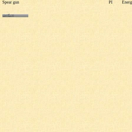
Spear gun
PI
Energ